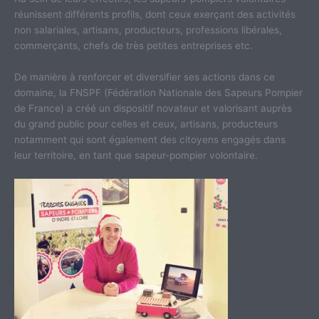
réunissent différents profils, dont ceux exerçant des activités
non salariales, artisans, producteurs, professions libérales,
commerçants, chefs de très petites entreprises etc.
De manière à renforcer et diversifier ses actions dans ce
domaine, la FNSPF (Fédération Nationale des Sapeurs Pompier
de France) a créé un dispositif novateur et valorisant auprès
du grand public pour celles et ceux, artisans, producteurs
notamment qui sont également des citoyens engagés dans
leur territoire, en tant que sapeur-pompier volontaire.