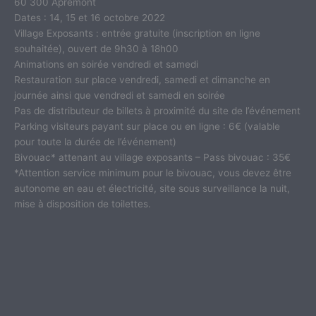
60 300 Apremont
Dates : 14, 15 et 16 octobre 2022
Village Exposants : entrée gratuite (inscription en ligne
souhaitée), ouvert de 9h30 à 18h00
Animations en soirée vendredi et samedi
Restauration sur place vendredi, samedi et dimanche en
journée ainsi que vendredi et samedi en soirée
Pas de distributeur de billets à proximité du site de l’événement
Parking visiteurs payant sur place ou en ligne : 6€ (valable
pour toute la durée de l’événement)
Bivouac* attenant au village exposants – Pass bivouac : 35€
*Attention service minimum pour le bivouac, vous devez être
autonome en eau et électricité, site sous surveillance la nuit,
mise à disposition de toilettes.
Inscrivez-vous en ligne !
Article suivant : gagnez un week-en en van aménagé
Voyager en van aménagé
est synonyme d’autonomie et de
liberté. Mais qui dit autonomie dit
batterie
. D’autant que les