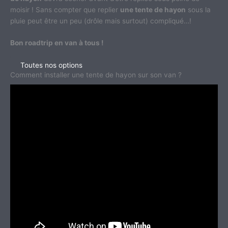
moisir ! Sans compter que replier
une tente de hayon
sous la
pluie peut être un peu (drôle mais surtout) compliqué…!
Bon roadtrip en van à tous !
Toutes nos options
Comment installer une tente de hayon sur son van ?