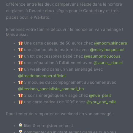
différence entre les deux campervans réside dans le nombre
de places à l’avant : deux sièges pour le Canterbury et trois
places pour le Waïkato.
Emmenez votre famille découvrir le monde en van aménagé !
Mais aussi :
Une carte cadeau de 50 euros chez
@moom.skincare
une séance photo maternité avec
@marylouquesnot
un lot d’accessoires bébé chez
@eaumontroucous
une préparation à l’allaitement avec
@laurie__daniel
un week-end dans un van aménagé avec
@freedomcamperofficiel
3 modules d’accompagnement au sommeil avec
@feedodo_specialiste_sommeil_bb
3 soins énergétiques visage chez
@nue_paris
une carte cadeau de 100€ chez
@you_and_milk
Pour tenter de remporter ce weekend en van aménagé :
liker & enregistrer ce post
commenter en invitant autant d’ami.es que vous