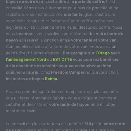
hayon de votre van, c’est à dire à la porte du coffre.
Il est
conseillé d’être deux à la monter pour plus de praticité et de
rapidité. Elle se monte comme
une tente
igloo, c’est à dire
avec des arceaux et s’accroche à votre coffre grâce aux
lagnières qui se clipsent entre elles au dessus du coffre. Nous
vous fournissons des sardines pour bien tendre
votre tente de
hayon
et assurer la jonction entre
votre tente et
votre van.
Comme elle se situe à l’arrière de votre van, vous aurez un
accès direct à votre contenu.
Par exemple sur
l’Otago
avec
l’aménagement Nord
ou
EST CTTE
vous pourrez bénéficier
de la couchette extensible pour vous doucher ou bien
cuisiner à l’abris.
Chez
Freedom Camper n
ous avons choisi
les tentes de hayon
Reimo
.
Parce qu’une démonstration en temps réel est plus parlante
que du texte, Antoine et Sabrina vous expliquent comment
installer et désinstaller
votre tente de hayon
en 5 minutes
montre en main !
Le conseil en plus : attention à la météo ! Si il pleut,
votre tente
de hayon
devra sécher avant d’être repliée sous peine de