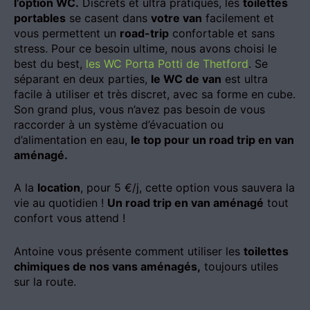
l’option WC.
Discrets et ultra pratiques, les
toilettes
portables
se casent dans
votre van
facilement et
vous permettent un
road-trip
confortable et sans
stress. Pour ce besoin ultime, nous avons choisi le
best du best,
les WC Porta Potti de Thetford
. Se
séparant en deux parties,
le WC de van
est ultra
facile à utiliser et très discret, avec sa forme en cube.
Son grand plus, vous n’avez pas besoin de vous
raccorder à un système d’évacuation ou
d’alimentation en eau,
le top pour un road trip en van
aménagé.
A la
location
, pour 5 €/j, cette option vous sauvera la
vie au quotidien !
Un road trip en van aménagé
tout
confort vous attend !
Antoine vous présente comment utiliser les
toilettes
chimiques de nos vans aménagés,
toujours utiles
sur la route.