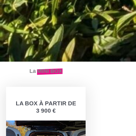
La
MINI BOX
L’essentiel
en
deux
LA BOX À PARTIR DE
poignées
3 900 €
!
Encore
plus
compacte
que