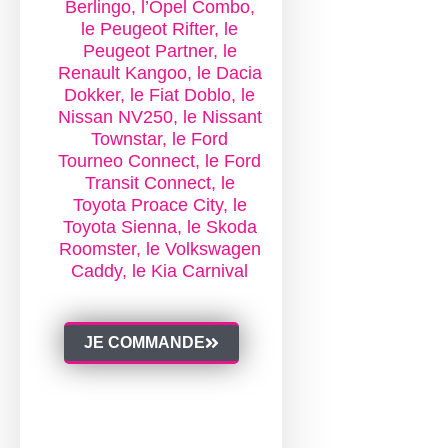
Berlingo, l’Opel Combo,
qu’un
le Peugeot Rifter, le
pas
Peugeot Partner, le
de
Renault Kangoo, le Dacia
côté
à
Dokker, le Fiat Doblo, le
faire
Nissan NV250, le Nissant
côté
Townstar, le Ford
coffre
Tourneo Connect, le Ford
pour
Transit Connect, le
accéder
Toyota Proace City, le
à
l’essentiel
Toyota Sienna, le Skoda
de
Roomster, le Volkswagen
votre
Caddy, le Kia Carnival
nouvelle
vanlife.
Comme
les
JE COMMANDE
poupées
russes,
on
ouvre
une