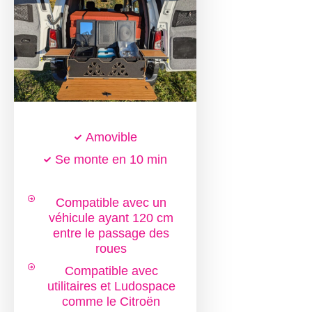
la
BOX,
cette
toute
petite
malle
de
coffre
est
une
Amovible
proposition
toute
Se monte en 10 min
nouvelle
!
Compatible avec un
véhicule ayant 120 cm
Avec
un
entre le passage des
lit
roues
de
Compatible avec
140×190
cm,
utilitaires et Ludospace
vous
comme le Citroën
n’aurez