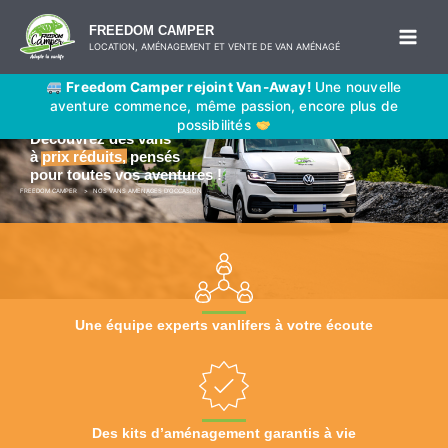
Aller
FREEDOM CAMPER
au
LOCATION, AMÉNAGEMENT ET VENTE DE VAN AMÉNAGÉ
contenu
NOS VANS AMÉNAGÉS
Freedom Camper rejoint Van-Away!
Une nouvelle
aventure commence, même passion, encore plus de
possibilités
Découvrez des vans
à
prix réduits,
pensés
pour toutes vos aventures !
FREEDOM CAMPER
NOS VANS AMENAGES D’OCCASION
Une équipe experts vanlifers à votre écoute​
Des kits d’aménagement garantis à vie