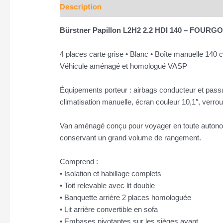
Description
Informations complémentaires
Bürstner Papillon L2H2 2.2 HDI 140 – FOU
4 places carte grise • Blanc • Boîte manuelle 140 
Véhicule aménagé et homologué VASP
Équipements porteur : airbags conducteur et passag
climatisation manuelle, écran couleur 10,1″, verrou
Van aménagé conçu pour voyager en toute autonomi
conservant un grand volume de rangement.
Comprend :
• Isolation et habillage complets
• Toit relevable avec lit double
• Banquette arrière 2 places homologuée
• Lit arrière convertible en sofa
• Embases pivotantes sur les sièges avant