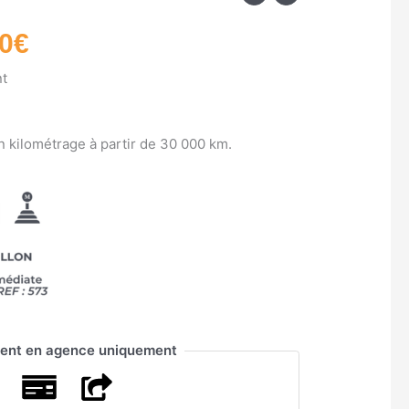
prix
0
€
l
actuel
:
est :
nt
0€.
57900€.
n kilométrage à partir de 30 000 km.
ent en agence uniquement