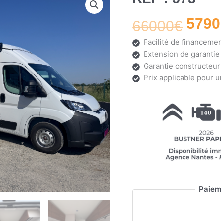
prix
5790
initia
66000
€
était 
Facilité de financeme
6600
Extension de garantie
Garantie constructeur
Prix applicable pour u
Paiem