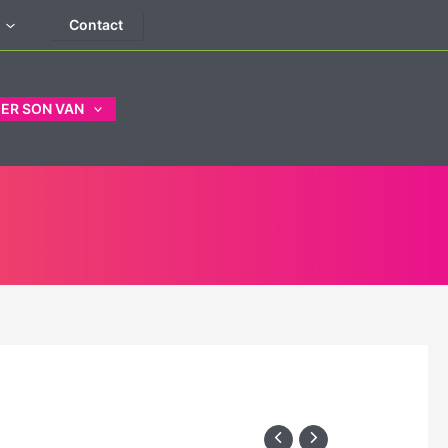
Contact
ER SON VAN
le