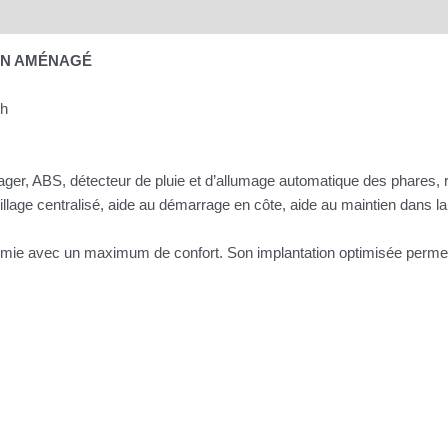
Ce van vous intéresse ? Contactez-nous
RGON AMÉNAGÉ
ch
er, ABS, détecteur de pluie et d’allumage automatique des phares, ré
illage centralisé, aide au démarrage en côte, aide au maintien dans la 
e avec un maximum de confort. Son implantation optimisée permet de