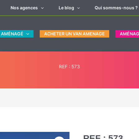
Nos agences
Le blog
Qui sommes-nous ?
N AMÉNAGÉ
ACHETER UN VAN AMENAGE
AMÉNAG
REF : 573
le
REF : 573