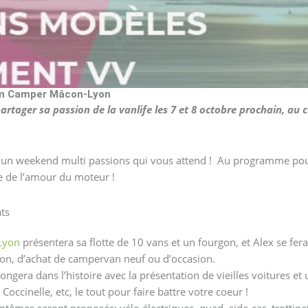
om Camper Mâcon-Lyon
tager sa passion de la vanlife les 7 et 8 octobre prochain, au 
st un weekend multi passions qui vous attend ! Au programme pou
e de l’amour du moteur !
ats
Lyon
présentera sa flotte de 10 vans et un fourgon, et Alex se fe
ion, d’achat de campervan neuf ou d’occasion.
ngera dans l’histoire avec la présentation de vieilles voitures e
occinelle, etc, le tout pour faire battre votre coeur !
ptêmes seront proposés; vélo électriques, quad, side-car, trottin