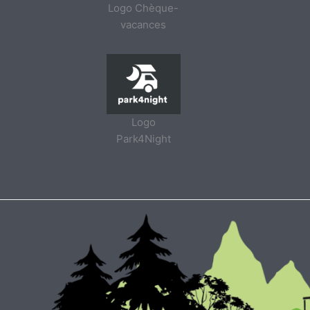
Logo Chèque-
vacances
Logo
Park4Night