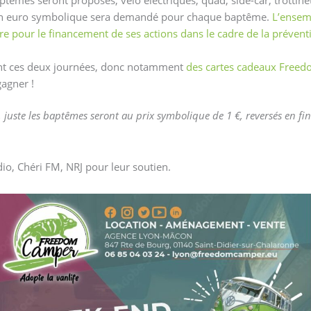
. Un euro symbolique sera demandé pour chaque baptême.
L’ensem
re pour le financement de ses actions dans le cadre de la préven
nt ces deux journées, donc notamment
des cartes cadeaux Free
agner !
e, juste les baptêmes seront au prix symbolique de 1 €, reversés en fi
io, Chéri FM, NRJ pour leur soutien.