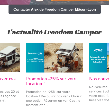
Contacter Alex de Freedom Camper Mâcon-Lyon
L'actualité Freedom Camper
uvertes à
Promotion -25% sur votre
Nos nouve
location !
Nouveautés 2
services évo
es Les 20 et
Promotion de -25% sur votre
votre expéri
is L’agence
location ! Découvrir nos vans Choisir
Réservez vot
s et
une option Réserver un van C’est le
…
moment d’en…