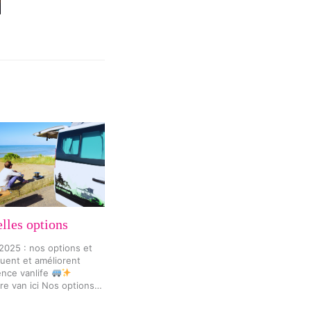
lles options
025 : nos options et
luent et améliorent
ence vanlife
re van ici Nos options…