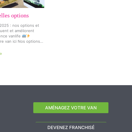
lles options
025 : nos options et
luent et améliorent
ence vanlife
re van ici Nos options…
»
AMÉNAGEZ VOTRE VAN
DEVENEZ FRANCHISÉ