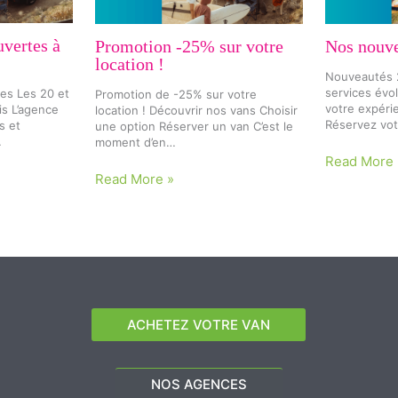
uvertes à
Promotion -25% sur votre
Nos nouve
location !
Nouveautés 2
services évo
es Les 20 et
Promotion de -25% sur votre
votre expéri
is L’agence
location ! Découvrir nos vans Choisir
Réservez vot
s et
une option Réserver un van C’est le
…
moment d’en…
Read More 
Read More »
ACHETEZ VOTRE VAN
NOS AGENCES