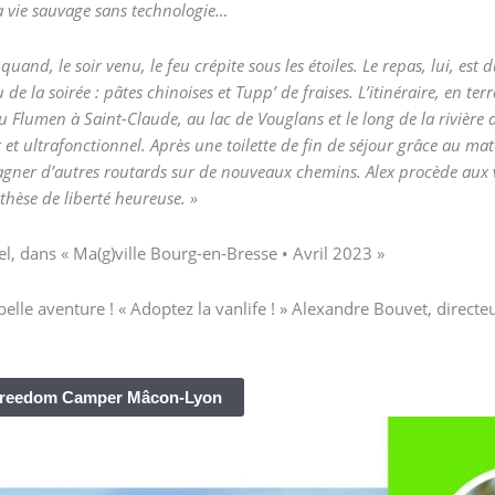
a vie sauvage sans technologie…
quand, le soir venu, le feu crépite sous les étoiles. Le repas, lui, es
 la soirée : pâtes chinoises et Tupp’ de fraises. L’itinéraire, en terre
u Flumen à Saint-Claude, au lac de Vouglans et le long de la rivière
et ultrafonctionnel. Après une toilette de fin de séjour grâce au matér
ner d’autres routards sur de nouveaux chemins. Alex procède aux vér
hèse de liberté heureuse. »
el, dans « Ma(g)ville Bourg-en-Bresse • Avril 2023 »
lle aventure ! « Adoptez la vanlife ! » Alexandre Bouvet, dire
 Freedom Camper Mâcon-Lyon