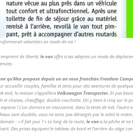
ansformerait volontiers en mode de vie !
 empreint de liberté,
le van
offre à ses adeptes un mode de déplacem
envies.
onne qu’Alex propose depuis un an sous franchise Freedom Camper
r accueillir couples, familles et amis pour des aventures de quelque
ek end, la maison s’appellera
Volkswagen Transporter.
Et pas besoi
ble et chaises, chauffage, double couchette. On y tient à cinq sur le 
s espaces ! L’un dormira en mezzanine, dans la tente de toit, l’autre e
rideaux sont doublés, vous ne serez pas dérangés par le soleil le mati
demain : « Il fait jour ? » Le long de la route,
le van
a la pêche et ne 
arit. Des prises équipent le tableau de bord et l’arrière du siège co