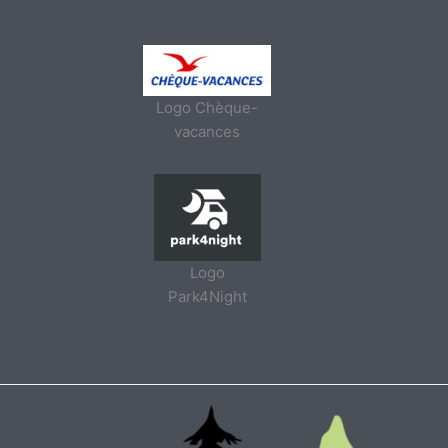
Logo Chèque-
vacances
Logo
Park4Night