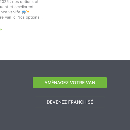
025 : nos options et
luent et améliorent
ence vanlife
re van ici Nos options…
»
AMÉNAGEZ VOTRE VAN
DEVENEZ FRANCHISÉ