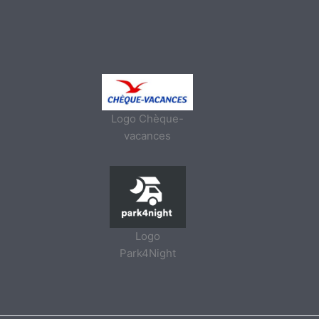
Logo Chèque-
vacances
Logo
Park4Night