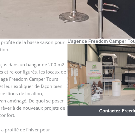
L'agence Freedom Camper Tours
profite de la basse saison pour
tion.
 reçus dans un hangar de 200 m2
 et re-configurés, les locaux de
énagé Freedom Camper Tours
et leur expliquer de façon bien
positions de location,
van aménagé. De quoi se poser
 rêver à de nouveaux projets de
Contactez Free
confort.
 profité de l’hiver pour