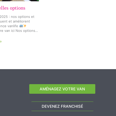
lles options
025 : nos options et
luent et améliorent
ence vanlife
re van ici Nos options…
»
AMÉNAGEZ VOTRE VAN
DEVENEZ FRANCHISÉ