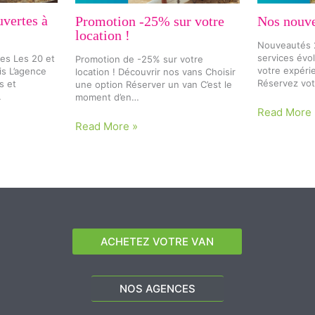
uvertes à
Promotion -25% sur votre
Nos nouve
location !
Nouveautés 2
services évo
es Les 20 et
Promotion de -25% sur votre
votre expéri
is L’agence
location ! Découvrir nos vans Choisir
Réservez vot
s et
une option Réserver un van C’est le
…
moment d’en…
Read More 
Read More »
ACHETEZ VOTRE VAN
NOS AGENCES