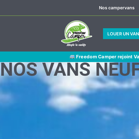
Aller
Nos campervans
au
contenu
LOUER UN VA
Freedom Camper rejoint V
NOS VANS NEU